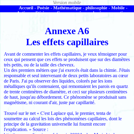
Accueil -
Poésie -
Mathématique -
philosophie -
Mobile -
Action politicienne -
Cours en science physique acoustique
Annexe A6
Les effets capillaires
Avant de commenter les effets capillaires, je veux témoigner pour
ceux qui pensent que ces effets se produisent que sur des diamètres
très petits, ou de la taille des cheveux.
Un des premiers métiers que j'ai exercés était dans la chimie. J'étais
responsable et seul intervenant de deux petits laboratoires au cœur
de Paris. J'ai pu observer des liquides, colorés par les ions
métalliques qu'ils contenaient, qui remontaient les parois en quartz
de trente centimètres de diamètre, et ceci sur plusieurs centimètres
de haut, jusqu'au débordement. Ce phénomène se produisait sans
magnétisme, ni courant d'air, juste par capillarité.
Trouvé sur le net « C'est Laplace qui, le premier, tenta de
soumettre au calcul les lois des phénomènes capillaires, dont le
principe de la gravitation universelle lui fournit encore
l'explication. » Source :