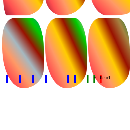
+
fleur1