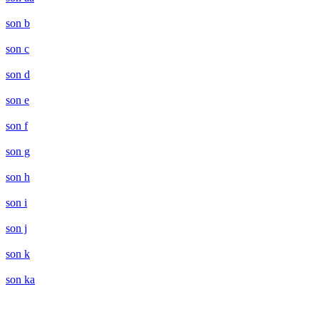
son b
son c
son d
son e
son f
son g
son h
son i
son j
son k
son ka