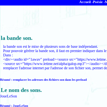
Accueil -
Poésie -
M
la bande son.
la bande son est le mixe de plusieurs sons de base indépendant.
Pour pouvoir gérérer la bande son, il faut en premier indiquer dans le f
Dans :
<div><audio id="1awav" preload><source src="https://www.letime.
<source src="https://www.letime.net/alpha/galop.mp3"></audio></d
remplacer l'adresse internet par l'adresse de son fichier son, permet de
Résumé : remplacer les adresses des fichiers son dans les preload
Le nom des sons.
JoueLeSon
Résumé : JoueLeSon