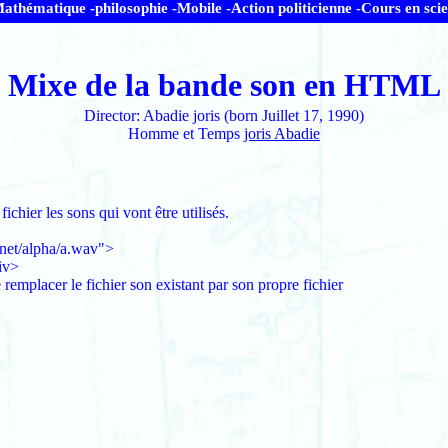
athématique -
philosophie -
Mobile -
Action politicienne -
Cours en sci
Mixe de la bande son en HTML
Director:
Abadie joris
(born
Juillet 17, 1990)
Homme et Temps
joris Abadie
ichier les sons qui vont être utilisés.
net/alpha/a.wav">
iv>
 remplacer le fichier son existant par son propre fichier