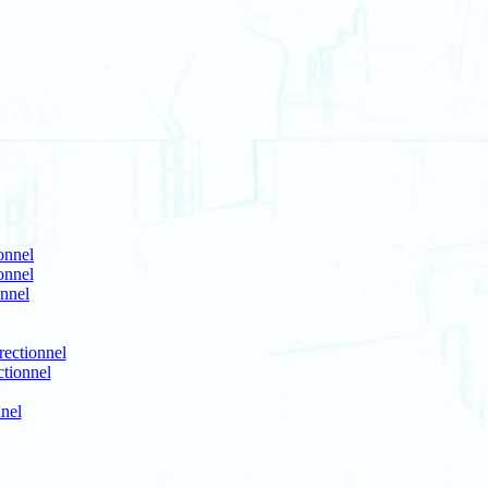
ionnel
onnel
onnel
rectionnel
ctionnel
nnel