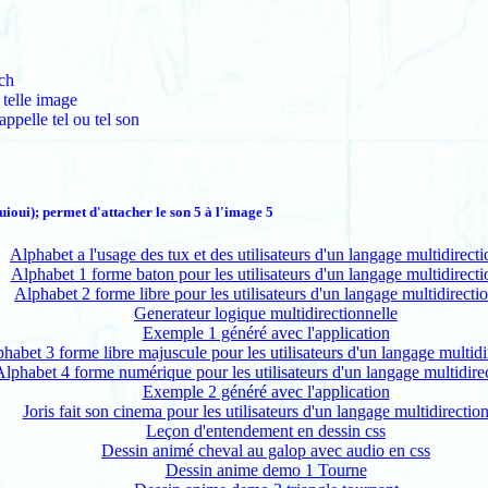
tch
 telle image
appelle tel ou tel son
ioui); permet d'attacher le son 5 à l'image 5
Alphabet a l'usage des tux et des utilisateurs d'un langage multidirect
Alphabet 1 forme baton pour les utilisateurs d'un langage multidirecti
Alphabet 2 forme libre pour les utilisateurs d'un langage multidirecti
Generateur logique multidirectionnelle
Exemple 1 généré avec l'application
habet 3 forme libre majuscule pour les utilisateurs d'un langage multidi
lphabet 4 forme numérique pour les utilisateurs d'un langage multidire
Exemple 2 généré avec l'application
Joris fait son cinema pour les utilisateurs d'un langage multidirectio
Leçon d'entendement en dessin css
Dessin animé cheval au galop avec audio en css
Dessin anime demo 1 Tourne