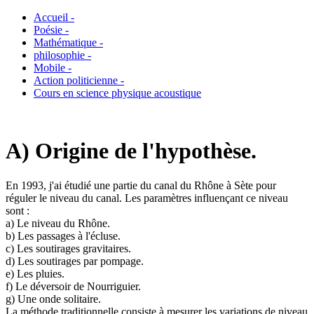
Accueil -
Poésie -
Mathématique -
philosophie -
Mobile -
Action politicienne -
Cours en science physique acoustique
A) Origine de l'hypothèse.
En 1993, j'ai étudié une partie du canal du Rhône à Sète pour
réguler le niveau du canal. Les paramètres influençant ce niveau
sont :
a) Le niveau du Rhône.
b) Les passages à l'écluse.
c) Les soutirages gravitaires.
d) Les soutirages par pompage.
e) Les pluies.
f) Le déversoir de Nourriguier.
g) Une onde solitaire.
La méthode traditionnelle consiste à mesurer les variations de niveau