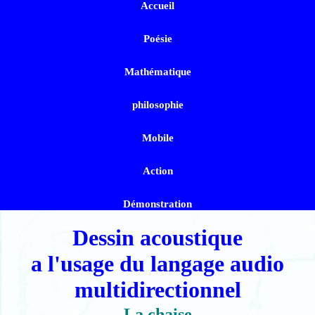
Accueil
Poésie
Mathématique
philosophie
Mobile
Action
Démonstration
Dessin acoustique
a l'usage du langage audio
multidirectionnel
La chaise