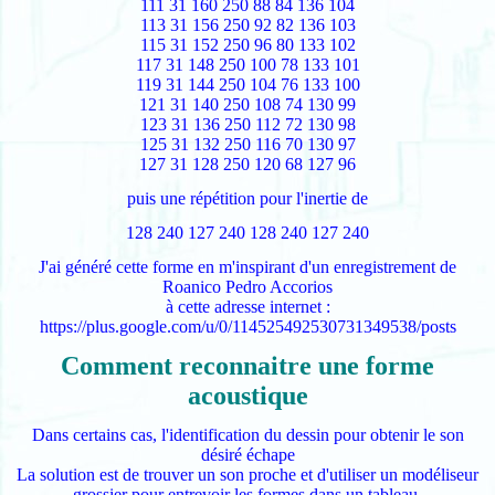
111 31 160 250 88 84 136 104
113 31 156 250 92 82 136 103
115 31 152 250 96 80 133 102
117 31 148 250 100 78 133 101
119 31 144 250 104 76 133 100
121 31 140 250 108 74 130 99
123 31 136 250 112 72 130 98
125 31 132 250 116 70 130 97
127 31 128 250 120 68 127 96
puis une répétition pour l'inertie de
128 240 127 240 128 240 127 240
J'ai généré cette forme en m'inspirant d'un enregistrement de
Roanico Pedro Accorios
à cette adresse internet :
https://plus.google.com/u/0/114525492530731349538/posts
Comment reconnaitre une forme
acoustique
Dans certains cas, l'identification du dessin pour obtenir le son
désiré échape
La solution est de trouver un son proche et d'utiliser un modéliseur
grossier pour entrevoir les formes dans un tableau.