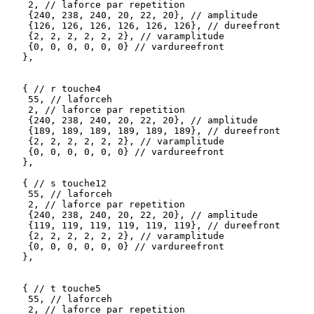
    2, // laforce par repetition

    {240, 238, 240, 20, 22, 20}, // amplitude

    {126, 126, 126, 126, 126, 126}, // dureefront

    {2, 2, 2, 2, 2, 2}, // varamplitude

    {0, 0, 0, 0, 0, 0} // vardureefront 

   },

   { // r touche4

    55, // laforceh

    2, // laforce par repetition

    {240, 238, 240, 20, 22, 20}, // amplitude

    {189, 189, 189, 189, 189, 189}, // dureefront

    {2, 2, 2, 2, 2, 2}, // varamplitude

    {0, 0, 0, 0, 0, 0} // vardureefront 

   },

   { // s touche12

    55, // laforceh

    2, // laforce par repetition

    {240, 238, 240, 20, 22, 20}, // amplitude

    {119, 119, 119, 119, 119, 119}, // dureefront

    {2, 2, 2, 2, 2, 2}, // varamplitude

    {0, 0, 0, 0, 0, 0} // vardureefront 

   },

   { // t touche5

    55, // laforceh

    2, // laforce par repetition
