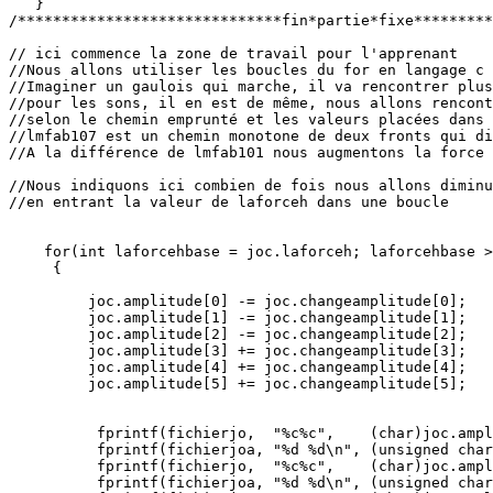
   }

/******************************fin*partie*fixe*********
// ici commence la zone de travail pour l'apprenant

//Nous allons utiliser les boucles du for en langage c 
//Imaginer un gaulois qui marche, il va rencontrer plus
//pour les sons, il en est de même, nous allons rencont
//selon le chemin emprunté et les valeurs placées dans 
//lmfab107 est un chemin monotone de deux fronts qui di
//A la différence de lmfab101 nous augmentons la force 
//Nous indiquons ici combien de fois nous allons diminu
//en entrant la valeur de laforceh dans une boucle

    for(int laforcehbase = joc.laforceh; laforcehbase >
     {

         joc.amplitude[0] -= joc.changeamplitude[0];

         joc.amplitude[1] -= joc.changeamplitude[1];

         joc.amplitude[2] -= joc.changeamplitude[2];

         joc.amplitude[3] += joc.changeamplitude[3];

         joc.amplitude[4] += joc.changeamplitude[4];

         joc.amplitude[5] += joc.changeamplitude[5];

          fprintf(fichierjo,  "%c%c",    (char)joc.ampl
          fprintf(fichierjoa, "%d %d\n", (unsigned char
          fprintf(fichierjo,  "%c%c",    (char)joc.ampl
          fprintf(fichierjoa, "%d %d\n", (unsigned char