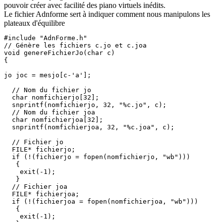
pouvoir créer avec facilité des piano virtuels inédits.
Le fichier Adnforme sert à indiquer comment nous manipulons les
plateaux d'équilibre
#include "AdnForme.h"

// Génère les fichiers c.jo et c.joa

void genereFichierJo(char c)

{

jo joc = mesjo[c-'a'];

  // Nom du fichier jo

  char nomfichierjo[32];

  snprintf(nomfichierjo, 32, "%c.jo", c);

  // Nom du fichier joa

  char nomfichierjoa[32];

  snprintf(nomfichierjoa, 32, "%c.joa", c);

  // Fichier jo

  FILE* fichierjo;

  if (!(fichierjo = fopen(nomfichierjo, "wb")))

   {

    exit(-1);

   }

  // Fichier joa

  FILE* fichierjoa;

  if (!(fichierjoa = fopen(nomfichierjoa, "wb")))

   {

    exit(-1);
