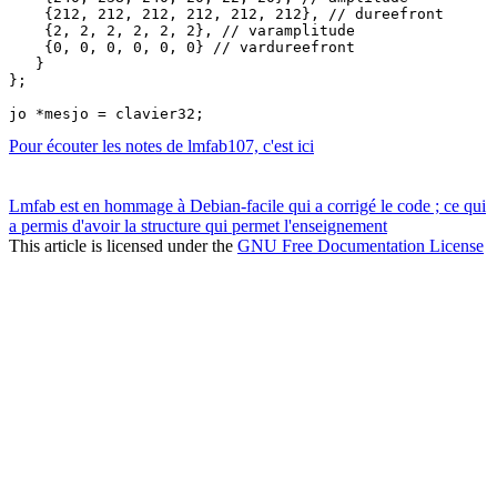
    {212, 212, 212, 212, 212, 212}, // dureefront

    {2, 2, 2, 2, 2, 2}, // varamplitude

    {0, 0, 0, 0, 0, 0} // vardureefront 

   }

};

Pour écouter les notes de lmfab107, c'est ici
Lmfab est en hommage à Debian-facile qui a corrigé le code ; ce qui
a permis d'avoir la structure qui permet l'enseignement
This article is licensed under the
GNU Free Documentation License