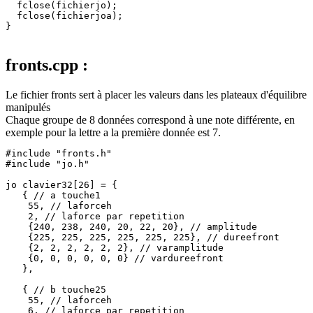
  fclose(fichierjo);

  fclose(fichierjoa);

}

fronts.cpp :
Le fichier fronts sert à placer les valeurs dans les plateaux d'équilibre
manipulés
Chaque groupe de 8 données correspond à une note différente, en
exemple pour la lettre a la première donnée est 7.
#include "fronts.h"

#include "jo.h"

jo clavier32[26] = {

   { // a touche1

    55, // laforceh

    2, // laforce par repetition

    {240, 238, 240, 20, 22, 20}, // amplitude

    {225, 225, 225, 225, 225, 225}, // dureefront

    {2, 2, 2, 2, 2, 2}, // varamplitude

    {0, 0, 0, 0, 0, 0} // vardureefront 

   },

   { // b touche25

    55, // laforceh

    6, // laforce par repetition
