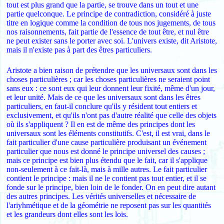
tout est plus grand que la partie, se trouve dans un tout et une
partie quelconque. Le principe de contradiction, considéré à juste
titre en logique comme la condition de tous nos jugements, de tous
nos raisonnements, fait partie de l'essence de tout être, et nul être
ne peut exister sans le porter avec soi. L'univers existe, dit Aristote,
mais il n'existe pas à part des êtres particuliers.
Aristote a bien raison de prétendre que les universaux sont dans les
choses particulières ; car les choses particulières ne seraient point
sans eux : ce sont eux qui leur donnent leur fixité, même d'un jour,
et leur unité. Mais de ce que les universaux sont dans les êtres
particuliers, en faut-il conclure qu'ils y résident tout entiers et
exclusivement, et qu'ils n'ont pas d'autre réalité que celle des objets
où ils s'appliquent ? Il en est de même des principes dont les
universaux sont les éléments constitutifs. C'est, il est vrai, dans le
fait particulier d'une cause particulière produisant un événement
particulier que nous est donné le principe universel des causes ;
mais ce principe est bien plus étendu que le fait, car il s'applique
non-seulement à ce fait-là, mais à mille autres. Le fait particulier
contient le principe : mais il ne le contient pas tout entier, et il se
fonde sur le principe, bien loin de le fonder. On en peut dire autant
des autres principes. Les vérités universelles et nécessaire de
l'ariyhmétique et de la géométrie ne reposent pas sur les quantités
et les grandeurs dont elles sont les lois.