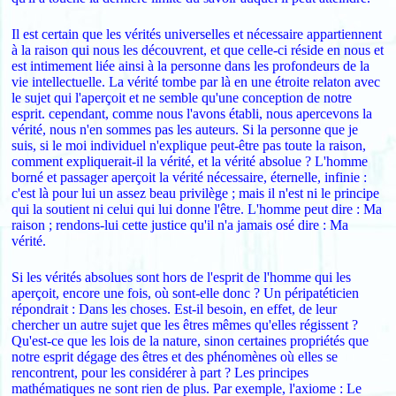
Il est certain que les vérités universelles et nécessaire appartiennent
à la raison qui nous les découvrent, et que celle-ci réside en nous et
est intimement liée ainsi à la personne dans les profondeurs de la
vie intellectuelle. La vérité tombe par là en une étroite relaton avec
le sujet qui l'aperçoit et ne semble qu'une conception de notre
esprit. cependant, comme nous l'avons établi, nous apercevons la
vérité, nous n'en sommes pas les auteurs. Si la personne que je
suis, si le moi individuel n'explique peut-être pas toute la raison,
comment expliquerait-il la vérité, et la vérité absolue ? L'homme
borné et passager aperçoit la vérité nécessaire, éternelle, infinie :
c'est là pour lui un assez beau privilège ; mais il n'est ni le principe
qui la soutient ni celui qui lui donne l'être. L'homme peut dire : Ma
raison ; rendons-lui cette justice qu'il n'a jamais osé dire : Ma
vérité.
Si les vérités absolues sont hors de l'esprit de l'homme qui les
aperçoit, encore une fois, où sont-elle donc ? Un péripatéticien
répondrait : Dans les choses. Est-il besoin, en effet, de leur
chercher un autre sujet que les êtres mêmes qu'elles régissent ?
Qu'est-ce que les lois de la nature, sinon certaines propriétés que
notre esprit dégage des êtres et des phénomènes où elles se
rencontrent, pour les considérer à part ? Les principes
mathématiques ne sont rien de plus. Par exemple, l'axiome : Le