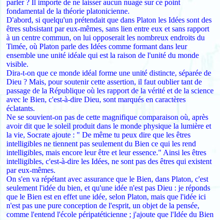
parler ? Il importe de ne laisser aucun nuage sur ce point
fondamental de la théorie platonicienne.
D'abord, si quelqu'un prétendait que dans Platon les Idées sont des
êtres subsistant par eux-mêmes, sans lien entre eux et sans rapport
à un centre commun, on lui opposerait les nombreux endroits du
Timée, où Platon parle des Idées comme formant dans leur
ensemble une unité idéale qui est la raison de l'unité du monde
visible.
Dira-t-on que ce monde idéal forme une unité distincte, séparée de
Dieu ? Mais, pour soutenir cette assertion, il faut oublier tant de
passage de la République où les rapport de la vérité et de la science
avec le Bien, c'est-à-dire Dieu, sont marqués en caractères
éclatants.
Ne se souvient-on pas de cette magnifique comparaison où, après
avoir dit que le soleil produit dans le monde physique la lumière et
la vie, Socrate ajoute : " De même tu peux dire que les êtres
intelligibles ne tiennent pas seulement du Bien ce qui les rend
intelligibles, mais encore leur être et leur essence." Ainsi les êtres
intelligibles, c'est-à-dire les Idées, ne sont pas des êtres qui existent
par eux-mêmes.
On s'en va répétant avec assurance que le Bien, dans Platon, c'est
seulement l'idée du bien, et qu'une idée n'est pas Dieu : je réponds
que le Bien est en effet une idée, selon Platon, mais que l'idée ici
n'est pas une pure conception de l'esprit, un objet de la pensée,
comme l'entend l'école péripatéticienne ; j'ajoute que l'Idée du Bien