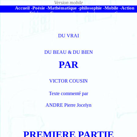
Accueil -
Poésie -
Mathématique -
philosophie -
Mobile -
Action
politicienne -
Cours en science physique acoustique
DU VRAI
DU BEAU & DU BIEN
PAR
VICTOR COUSIN
Texte commenté par
ANDRE Pierre Jocelyn
PREMIERE PARTIE