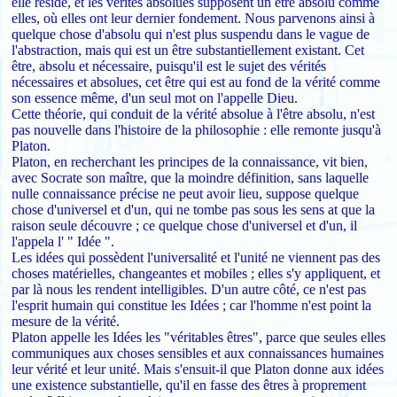
elle réside, et les vérités absolues supposent un être absolu comme
elles, où elles ont leur dernier fondement. Nous parvenons ainsi à
quelque chose d'absolu qui n'est plus suspendu dans le vague de
l'abstraction, mais qui est un être substantiellement existant. Cet
être, absolu et nécessaire, puisqu'il est le sujet des vérités
nécessaires et absolues, cet être qui est au fond de la vérité comme
son essence même, d'un seul mot on l'appelle Dieu.
Cette théorie, qui conduit de la vérité absolue à l'être absolu, n'est
pas nouvelle dans l'histoire de la philosophie : elle remonte jusqu'à
Platon.
Platon, en recherchant les principes de la connaissance, vit bien,
avec Socrate son maître, que la moindre définition, sans laquelle
nulle connaissance précise ne peut avoir lieu, suppose quelque
chose d'universel et d'un, qui ne tombe pas sous les sens at que la
raison seule découvre ; ce quelque chose d'universel et d'un, il
l'appela l' " Idée ".
Les idées qui possèdent l'universalité et l'unité ne viennent pas des
choses matérielles, changeantes et mobiles ; elles s'y appliquent, et
par là nous les rendent intelligibles. D'un autre côté, ce n'est pas
l'esprit humain qui constitue les Idées ; car l'homme n'est point la
mesure de la vérité.
Platon appelle les Idées les "véritables êtres", parce que seules elles
communiques aux choses sensibles et aux connaissances humaines
leur vérité et leur unité. Mais s'ensuit-il que Platon donne aux idées
une existence substantielle, qu'il en fasse des êtres à proprement