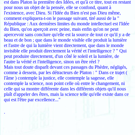
est dans Platon la première des Idées, et qu'à ce titre, tout en restant
pour nous un objet de la pensée, elle se confond, quant à
l'existence, avec Dieu. Si l'Idée du Bien n'est pas Dieu même,
comment expliquera-t-on le passage suivant, tiré aussi de la "
République : Aux dernières limites du monde intellectuel est l'Idée
du Bien, qu'on aperçoit avec peine, mais enfin qu'on ne peut
apercevoir sans conclure qu'elle est la source de tout ce qu'il y a de
beau et de bon ; que dans le monde visible elle produit la lumière
et l'astre de qui la lumière vient directement, que dans le monde
invisible elle produit directement la vérité et l'intelligence ? " Qui
peut produire directement, d'un côté le soleil et la lumière, de
l'autre la vérité et l'intelligence, sinon un être réel ?
Mais tout doute disparît devant ces passages du Phèdre, négligés,
comme à dessein, par les détracteurs de Platon : " Dans ce trajet (
l'âme ) contemple la justice, elle contemple la sagesse, elle
contemple la science, non point celle où entre le changement, ni
celle qui sa montre différente dans les différents objets qu'il nous
plaît d'appeler des êtres, mais la science telle qu'elle existe dans ce
qui est l'être par excellence..."
.