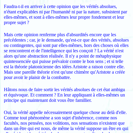
Faudra-t-il en arriver à cette opinion que les vérités absolues,
n'étant explicables ni par l'humanité ni par la nature, subsistent par
elles-mêmes, et sont à elles-mêmes leur propre fondement et leur
propre sujet ?
Mais cette opinion renferme plus d'absurdités encore que les
précédentes ; car, je le demande, qu'est-ce que des vérités, absolues
ou contingentes, qui sont par elles-mêmes, hors des choses où elles
se rencontrent et de l'intelligence qui les conçoit ? La vérité n'est
alors qu'une abstraction réalisée. Il n'y a point de métaphysique
quintessenciée qui puisse prévaloir contre le bon sens ; et si telle
est la théorie platonicienne des idées Aristote a raison contre elle.
Mais une pareille théorie n'est qu'une chimère qu'Aristote a créée
pour avoir le plaisir de la combattre.
Hâtons nous de faire sortir les vérités absolues de cet état ambigu
et équivoque. Et comment ? En leur appliquant à elles-mêmes un
principe qui maintenant doit vous être famillier.
Oui, la vérité appelle nécessairement quelque chose au delà d'elle.
Comme tout phénomène a son sujet d'inhérence, comme nos
facultés, nos pensées, nos volitions, nos sensations n'existent que
dans un être qui est nous, de même la vérité suppose un être en qui