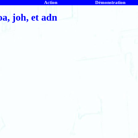
Action
Démonstration
a, joh, et adn