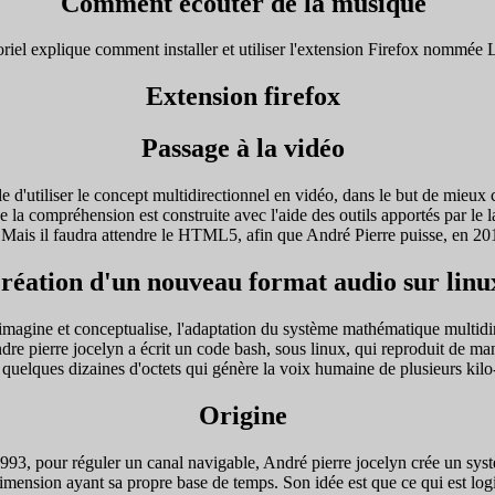
Comment écouter de la musique
oriel explique comment installer et utiliser l'extension Firefox nommée 
Extension firefox
Passage à la vidéo
e d'utiliser le concept multidirectionnel en vidéo, dans le but de mieu
 la compréhension est construite avec l'aide des outils apportés par le 
. Mais il faudra attendre le HTML5, afin que André Pierre puisse, en 2015
réation d'un nouveau format audio sur linu
imagine et conceptualise, l'adaptation du système mathématique multidir
re pierre jocelyn a écrit un code bash, sous linux, qui reproduit de ma
quelques dizaines d'octets qui génère la voix humaine de plusieurs kilo-
Origine
1993, pour réguler un canal navigable, André pierre jocelyn crée un s
imension ayant sa propre base de temps. Son idée est que ce qui est logi