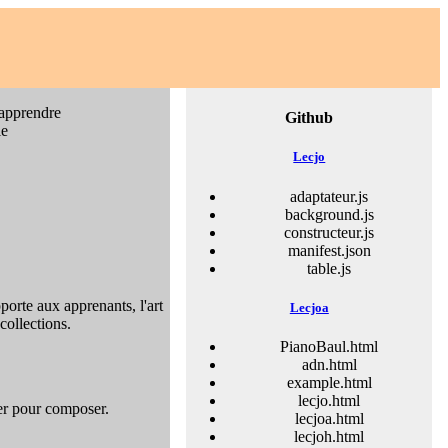
 apprendre
Github
le
e
Lecjo
adaptateur.js
background.js
constructeur.js
manifest.json
table.js
pporte aux apprenants, l'art
Lecjoa
collections.
PianoBaul.html
adn.html
example.html
lecjo.html
er pour composer.
lecjoa.html
lecjoh.html