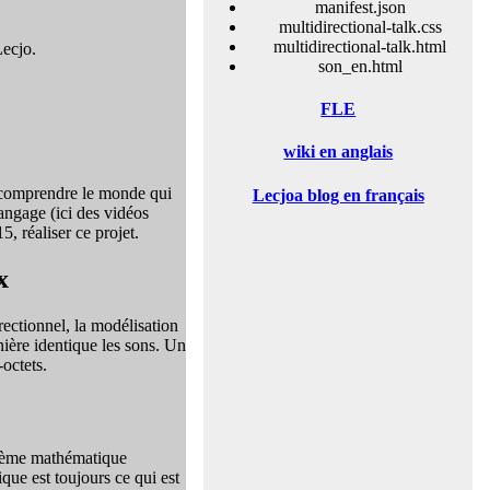
manifest.json
multidirectional-talk.css
multidirectional-talk.html
Lecjo.
son_en.html
FLE
wiki en anglais
x comprendre le monde qui
Lecjoa blog en français
langage (ici des vidéos
, réaliser ce projet.
x
ectionnel, la modélisation
nière identique les sons. Un
octets.
ystème mathématique
que est toujours ce qui est