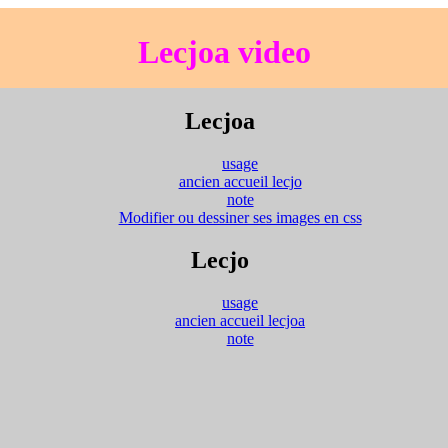
Lecjoa video
Lecjoa
usage
ancien accueil lecjo
note
Modifier ou dessiner ses images en css
Lecjo
usage
ancien accueil lecjoa
note