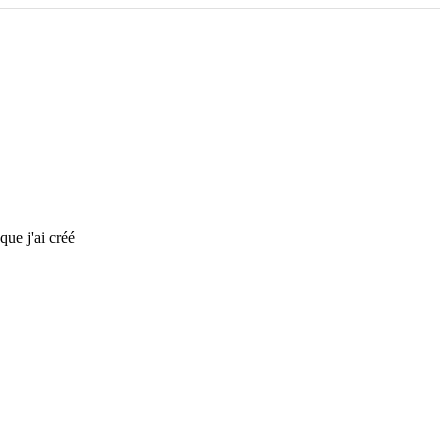
ue j'ai créé