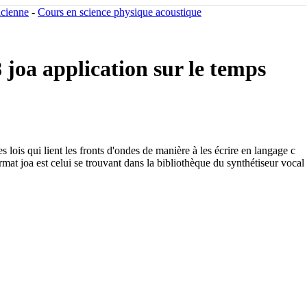
icienne
-
Cours en science physique acoustique
 joa application sur le temps
s lois qui lient les fronts d'ondes de manière à les écrire en langage c
t joa est celui se trouvant dans la bibliothèque du synthétiseur vocal q